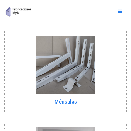
Ir al Inicio
Menú
Ménsulas